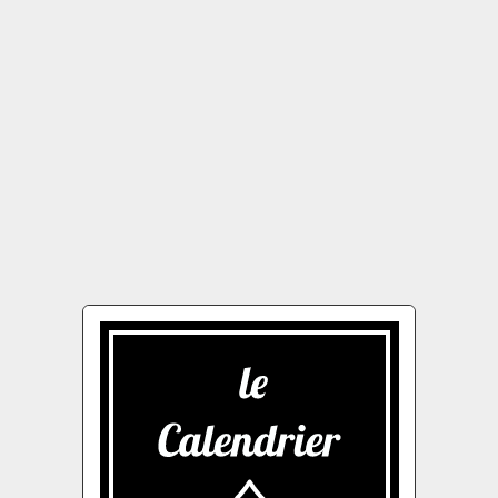
←
AOÛT
SEP
JUIL
OCT