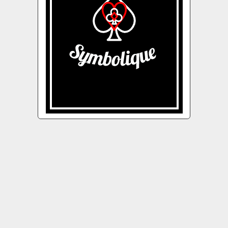
JUIN
NOV
MAI
DÉC
AVR
JAN
MAR
FÉV